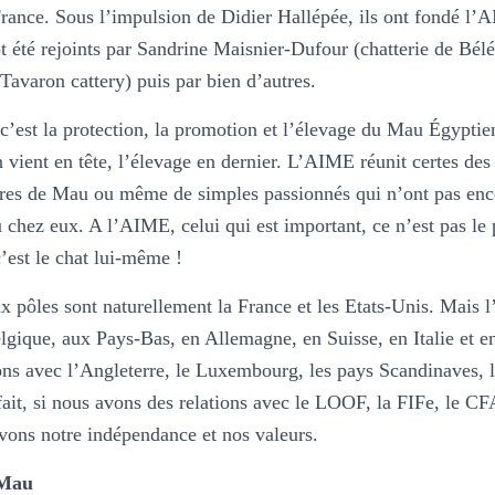
France. Sous l’impulsion de Didier Hallépée, ils ont fondé l’
ôt été rejoints par Sandrine Maisnier-Dufour (chatterie de Bélé
avaron cattery) puis par bien d’autres.
c’est la protection, la promotion et l’élevage du Mau Égypt
n vient en tête, l’élevage en dernier. L’AIME réunit certes des
aires de Mau ou même de simples passionnés qui n’ont pas enc
 chez eux. A l’AIME, celui qui est important, ce n’est pas le 
’est le chat lui-même !
x pôles sont naturellement la France et les Etats-Unis. Mais 
gique, aux Pays-Bas, en Allemagne, en Suisse, en Italie et 
tions avec l’Angleterre, le Luxembourg, les pays Scandinaves,
fait, si nous avons des relations avec le LOOF, la FIFe, le C
ons notre indépendance et nos valeurs.
 Mau