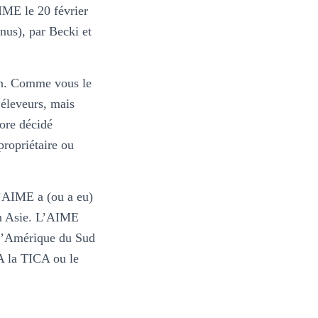
AIME le 20 février
nus), par Becki et
ien. Comme vous le
 éleveurs, mais
ore décidé
propriétaire ou
l’AIME a (ou a eu)
en Asie. L’AIME
 l’Amérique du Sud
FA la TICA ou le