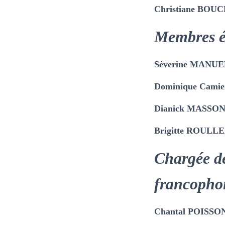
Christiane BOU
Membres é
Séverine MANUE
Dominique Camie
Dianick MASSO
Brigitte ROULL
Chargée d
francophon
Chantal POISS