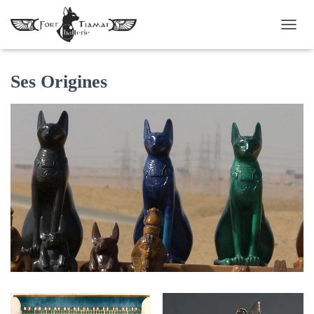
D
É
P
L
Ses Origines
I
E
R
L
A
N
A
V
I
G
A
T
I
O
N